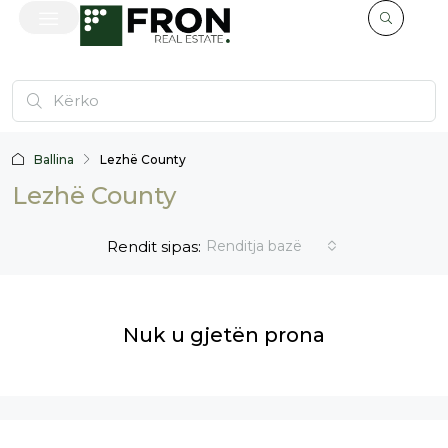
Ballina
Lezhë County
Lezhë County
Rendit sipas:
Renditja bazë
Nuk u gjetën prona