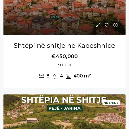
Shtëpi në shitje në Kapeshnice
€450,000
SHTËPI
8
4
400
m²
NË SHITJE