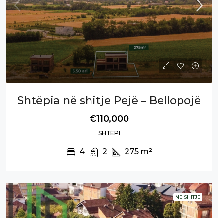
Shtëpia në shitje Pejë – Bellopojë
€110,000
SHTËPI
4
2
275
m²
NË SHITJE