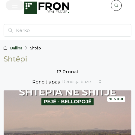
Ballina
Shtëpi
Shtëpi
17 Pronat
Rendit sipas:
Renditja bazë
NË SHITJE