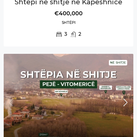
Shtëpi në shitje në Kapeshnice
€400,000
SHTËPI
3
2
NË SHITJE