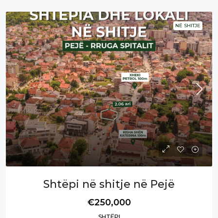
NË SHITJE
Shtëpi në shitje në Pejë
€250,000
SHTËPI