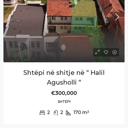
Shtëpi në shitje në “ Halil
Agusholli “
€300,000
SHTËPI
2
2
170
m²