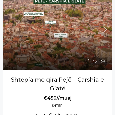
Shtëpia me qira Pejë – Çarshia e
Gjatë
€450//muaj
SHTËPI