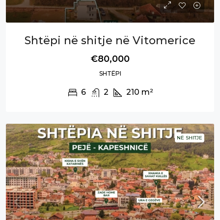
Shtëpi në shitje në Vitomerice
€80,000
SHTËPI
6
2
210
m²
NË SHITJE