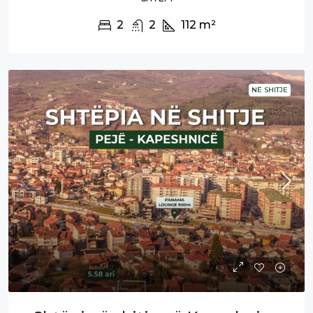
2
2
112
m²
NË SHITJE