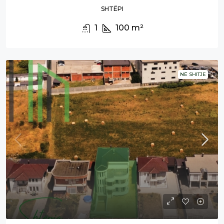
SHTËPI
1
100
m²
NË SHITJE