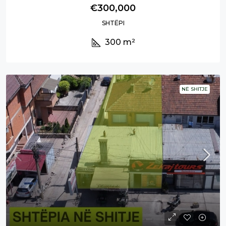
€300,000
SHTËPI
300
m²
NË SHITJE