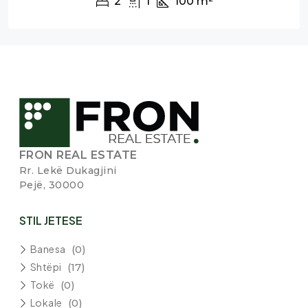
2
1
100
m²
FRON REAL ESTATE
Rr. Lekë Dukagjini
Pejë, 30000
STIL JETESE
Banesa
(0)
Shtëpi
(17)
Tokë
(0)
Lokale
(0)