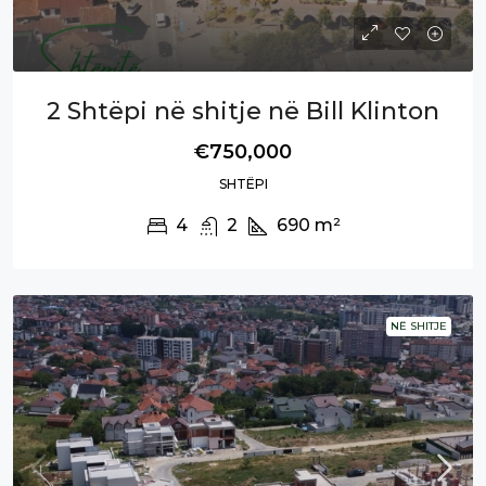
2 Shtëpi në shitje në Bill Klinton
€750,000
SHTËPI
4
2
690
m²
NË SHITJE