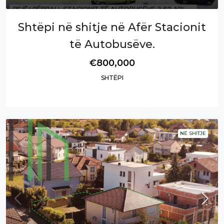
Shtëpi në shitje në Afër Stacionit
të Autobusëve.
€800,000
SHTËPI
NË SHITJE