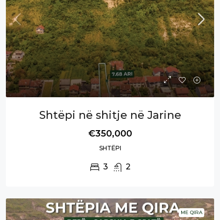
Shtëpi në shitje në Jarine
€350,000
SHTËPI
3
2
ME QIRA