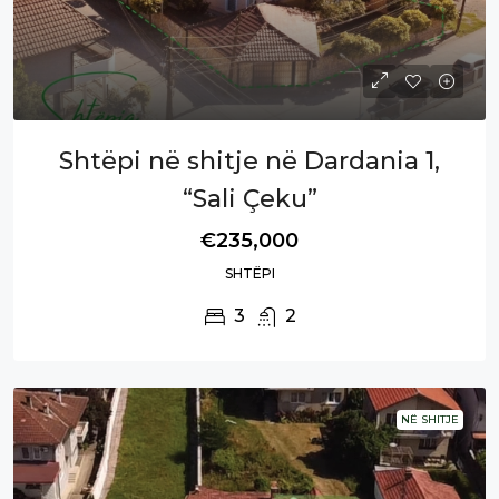
Shtëpi në shitje në Dardania 1,
“Sali Çeku”
€235,000
SHTËPI
3
2
NË SHITJE