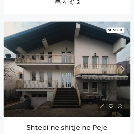
4
2
NË SHITJE
Shtëpi në shitje në Pejë