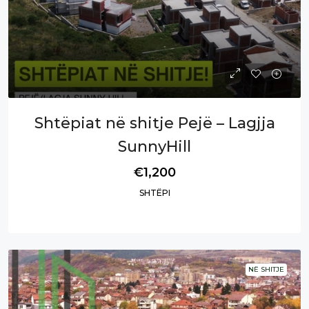
Shtëpiat në shitje Pejë – Lagjja
SunnyHill
€1,200
SHTËPI
NË SHITJE