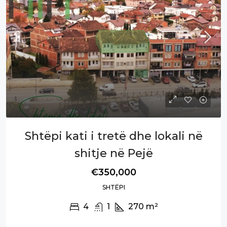
Shtëpi kati i tretë dhe lokali në
shitje në Pejë
€350,000
SHTËPI
4
1
270
m²