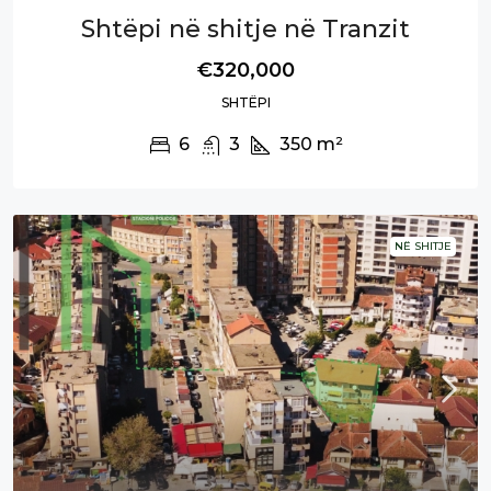
Shtëpi në shitje në Tranzit
€320,000
SHTËPI
6
3
350
m²
NË SHITJE