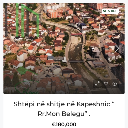
NË SHITJE
Shtëpi në shitje në Kapeshnic “
Rr.Mon Belegu” .
€180,000